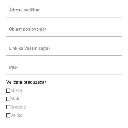
Veličina preduzeća*
Mikro
Malo
Srednje
Veliko