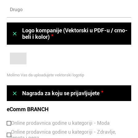
Logo kompanije (Vektorski u PDF-u / crno-
*
beli i kolor)
Molimo
Vas
da
uploadujete
Molimo Vas da uploadujete vektorski logotip
vektorski
logotip
*
Nagrada za koju se prijavljujete
eComm BRANCH
Online prodavnica godine u kategoriji - Moda
Online prodavnica godine u kategoriji - Zdravlje,
lepota i nega