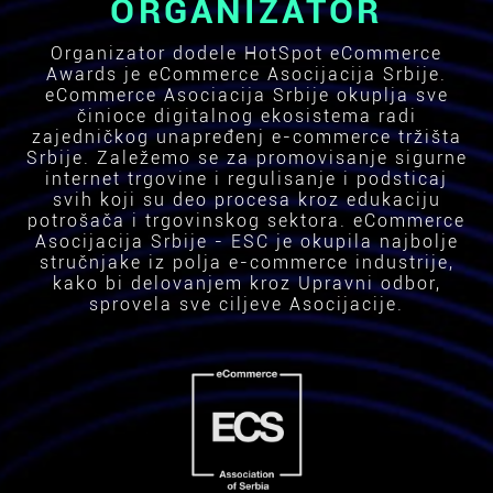
ORGANIZATOR
Organizator dodele HotSpot eCommerce
Awards je eCommerce Asocijacija Srbije.
eCommerce Asociacija Srbije okuplja sve
činioce digitalnog ekosistema radi
zajedničkog unapređenj e-commerce tržišta
Srbije. Zaležemo se za promovisanje sigurne
internet trgovine i regulisanje i podsticaj
svih koji su deo procesa kroz edukaciju
potrošača i trgovinskog sektora. eCommerce
Asocijacija Srbije - ESC je okupila najbolje
stručnjake iz polja e-commerce industrije,
kako bi delovanjem kroz Upravni odbor,
sprovela sve ciljeve Asocijacije.