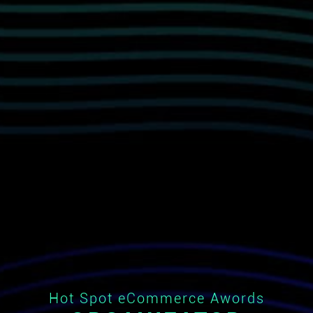
Hot Spot eCommerce Awords