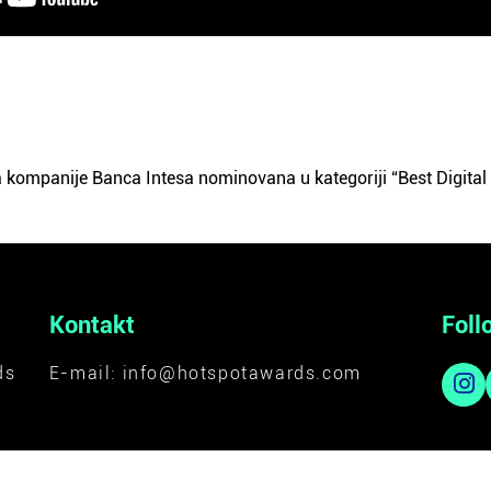
kompanije Banca Intesa nominovana u kategoriji “Best Digita
Kontakt
Foll
ds
E-mail:
info@hotspotawards.com