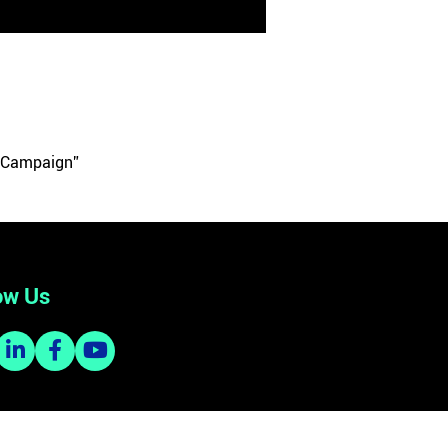
l Campaign”
ow Us